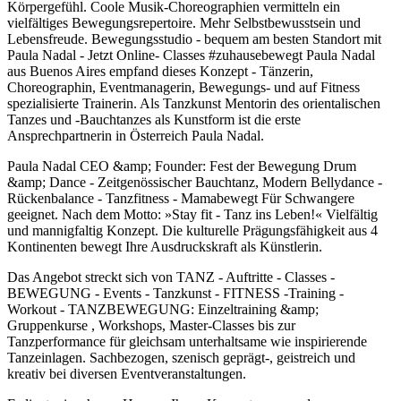
Körpergefühl. Coole Musik-Choreographien vermitteln ein
vielfältiges Bewegungsrepertoire. Mehr Selbstbewusstsein und
Lebensfreude. Bewegungsstudio - bequem am besten Standort mit
Paula Nadal - Jetzt Online- Classes #zuhausebewegt Paula Nadal
aus Buenos Aires empfand dieses Konzept - Tänzerin,
Choreographin, Eventmanagerin, Bewegungs- und auf Fitness
spezialisierte Trainerin. Als Tanzkunst Mentorin des orientalischen
Tanzes und -Bauchtanzes als Kunstform ist die erste
Ansprechpartnerin in Österreich Paula Nadal.
Paula Nadal CEO &amp; Founder: Fest der Bewegung Drum
&amp; Dance - Zeitgenössischer Bauchtanz, Modern Bellydance -
Rückenbalance - Tanzfitness - Mamabewegt Für Schwangere
geeignet. Nach dem Motto: »Stay fit - Tanz ins Leben!« Vielfältig
und mannigfaltig Konzept. Die kulturelle Prägungsfähigkeit aus 4
Kontinenten bewegt Ihre Ausdruckskraft als Künstlerin.
Das Angebot streckt sich von TANZ - Auftritte - Classes -
BEWEGUNG - Events - Tanzkunst - FITNESS -Training -
Workout - TANZBEWEGUNG: Einzeltraining &amp;
Gruppenkurse , Workshops, Master-Classes bis zur
Tanzperformance für gleichsam unterhaltsame wie inspirierende
Tanzeinlagen. Sachbezogen, szenisch geprägt-, geistreich und
kreativ bei diversen Eventveranstaltungen.