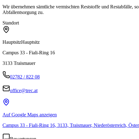
Wir übernehmen sämtliche vermischten Reststoffe und Restabfälle, s
Abfallentsorgung zu.
Standort
Hauptsitz
Hauptsitz
Campus 33 - Fiali-Ring 16
3133
Traismauer
02782 / 822 08
office@trec.at
Auf Google Maps anzeigen
Campus 33 - Fiali-Ring 16, 3133, Traismauer, Niederösterreich, Öster
Bewertungen