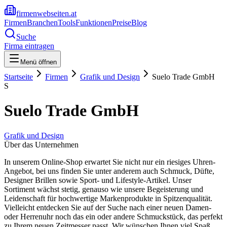
firmenwebseiten.at
Firmen
Branchen
Tools
Funktionen
Preise
Blog
Suche
Firma eintragen
Menü öffnen
Startseite
Firmen
Grafik und Design
Suelo Trade GmbH
S
Suelo Trade GmbH
Grafik und Design
Über das Unternehmen
In unserem Online-Shop erwartet Sie nicht nur ein riesiges Uhren-
Angebot, bei uns finden Sie unter anderem auch Schmuck, Düfte,
Designer Brillen sowie Sport- und Lifestyle-Artikel. Unser
Sortiment wächst stetig, genauso wie unsere Begeisterung und
Leidenschaft für hochwertige Markenprodukte in Spitzenqualität.
Vielleicht entdecken Sie auf der Suche nach einer neuen Damen-
oder Herrenuhr noch das ein oder andere Schmuckstück, das perfekt
zu Ihrem neuen Zeitmesser passt. Wir wünschen Ihnen viel Spaß