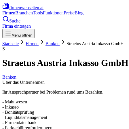
firmenwebseiten.at
Firmen
Branchen
Tools
Funktionen
Preise
Blog
Suche
Firma eintragen
Menü öffnen
Startseite
Firmen
Banken
Straetus Austria Inkasso GmbH
S
Straetus Austria Inkasso GmbH
Banken
Über das Unternehmen
Ihr Ansprechpartner bei Problemen rund ums Bezahlen.
- Mahnwesen
- Inkasso
- Bonitätsprüfung
- Liquiditätsmanagement
- Firmendatenbank
- Parkgebührenforderungen