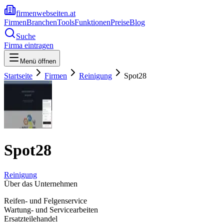
firmenwebseiten.at
Firmen
Branchen
Tools
Funktionen
Preise
Blog
Suche
Firma eintragen
Menü öffnen
Startseite
Firmen
Reinigung
Spot28
Spot28
Reinigung
Über das Unternehmen
Reifen- und Felgenservice
Wartung- und Servicearbeiten
Ersatzteilehandel