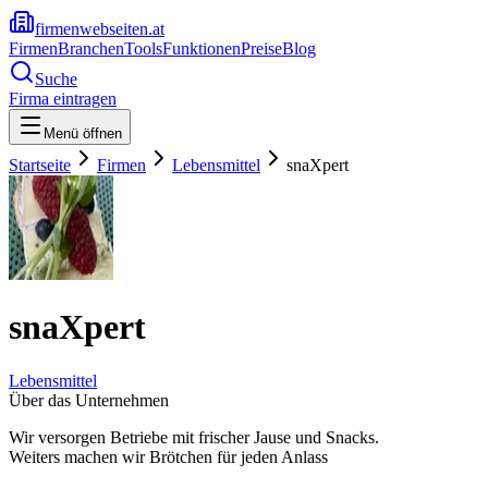
firmenwebseiten.at
Firmen
Branchen
Tools
Funktionen
Preise
Blog
Suche
Firma eintragen
Menü öffnen
Startseite
Firmen
Lebensmittel
snaXpert
snaXpert
Lebensmittel
Über das Unternehmen
Wir versorgen Betriebe mit frischer Jause und Snacks.
Weiters machen wir Brötchen für jeden Anlass