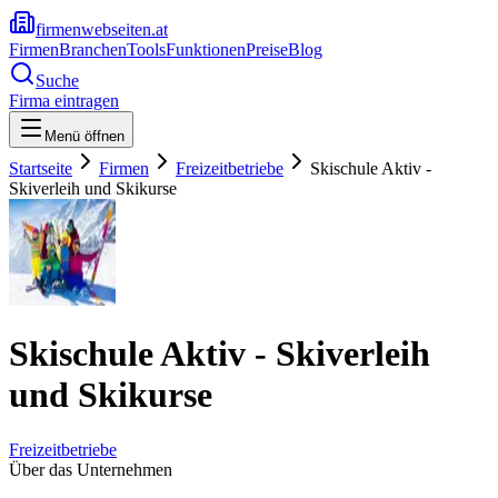
firmenwebseiten.at
Firmen
Branchen
Tools
Funktionen
Preise
Blog
Suche
Firma eintragen
Menü öffnen
Startseite
Firmen
Freizeitbetriebe
Skischule Aktiv -
Skiverleih und Skikurse
Skischule Aktiv - Skiverleih
und Skikurse
Freizeitbetriebe
Über das Unternehmen