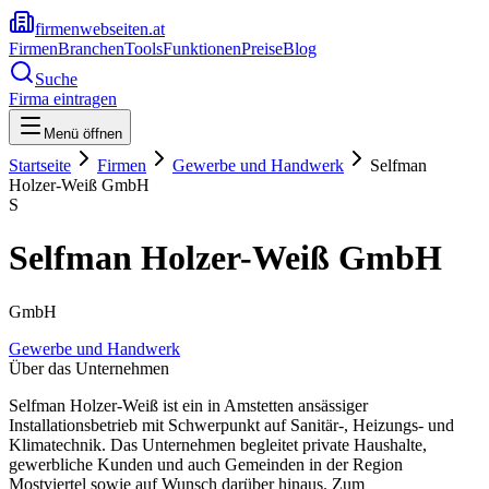
firmenwebseiten.at
Firmen
Branchen
Tools
Funktionen
Preise
Blog
Suche
Firma eintragen
Menü öffnen
Startseite
Firmen
Gewerbe und Handwerk
Selfman
Holzer-Weiß GmbH
S
Selfman Holzer-Weiß GmbH
GmbH
Gewerbe und Handwerk
Über das Unternehmen
Selfman Holzer-Weiß ist ein in Amstetten ansässiger
Installationsbetrieb mit Schwerpunkt auf Sanitär-, Heizungs- und
Klimatechnik. Das Unternehmen begleitet private Haushalte,
gewerbliche Kunden und auch Gemeinden in der Region
Mostviertel sowie auf Wunsch darüber hinaus. Zum