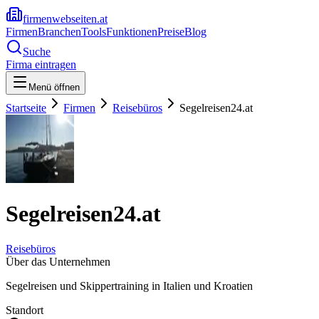
firmenwebseiten.at
Firmen
Branchen
Tools
Funktionen
Preise
Blog
Suche
Firma eintragen
Menü öffnen
Startseite
Firmen
Reisebüros
Segelreisen24.at
Segelreisen24.at
Reisebüros
Über das Unternehmen
Segelreisen und Skippertraining in Italien und Kroatien
Standort