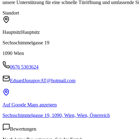
unsere Unterstützung für eine schnelle Türöffnung und umfassende Si
Standort
Hauptsitz
Hauptsitz
Sechsschimmelgasse 19
1090
Wien
0676 5303624
EduardJusupovAT@hotmail.com
Auf Google Maps anzeigen
Sechsschimmelgasse 19, 1090, Wien, Wien, Österreich
Bewertungen