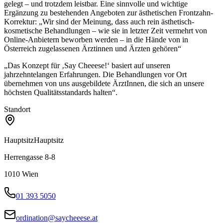
gelegt – und trotzdem leistbar. Eine sinnvolle und wichtige
Ergänzung zu bestehenden Angeboten zur ästhetischen Frontzahn-
Korrektur: „Wir sind der Meinung, dass auch rein ästhetisch-
kosmetische Behandlungen – wie sie in letzter Zeit vermehrt von
Online-Anbietern beworben werden – in die Hände von in
Österreich zugelassenen Ärztinnen und Ärzten gehören“
„Das Konzept für ‚Say Cheeese!‘ basiert auf unseren
jahrzehntelangen Erfahrungen. Die Behandlungen vor Ort
übernehmen von uns ausgebildete ÄrztInnen, die sich an unsere
höchsten Qualitätsstandards halten“.
Standort
Hauptsitz
Hauptsitz
Herrengasse 8-8
1010
Wien
01 393 5050
ordination@saycheeese.at