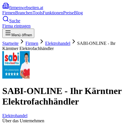
firmenwebseiten.at
Firmen
Branchen
Tools
Funktionen
Preise
Blog
Suche
Firma eintragen
Menü öffnen
Startseite
Firmen
Elektrohandel
SABI-ONLINE - Ihr
Kärntner Elektrofachhändler
SABI-ONLINE - Ihr Kärntner
Elektrofachhändler
Elektrohandel
Über das Unternehmen