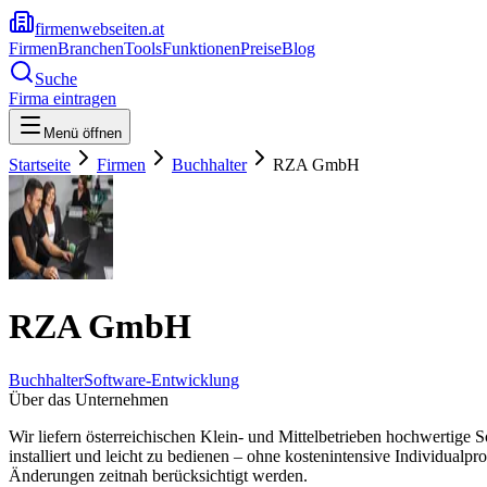
firmenwebseiten.at
Firmen
Branchen
Tools
Funktionen
Preise
Blog
Suche
Firma eintragen
Menü öffnen
Startseite
Firmen
Buchhalter
RZA GmbH
RZA GmbH
Buchhalter
Software-Entwicklung
Über das Unternehmen
Wir liefern österreichischen Klein- und Mittelbetrieben hochwertige 
installiert und leicht zu bedienen – ohne kostenintensive Individual
Änderungen zeitnah berücksichtigt werden.