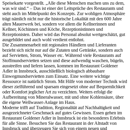
Speisekarte vorgestellt. „Alle diese Menschen machen uns zu dem,
was wir sind.“ – Das ist einer der Leitsprüche des Restaurants und
steht auch im Mittelpunkt des Konzepts. Zur wohligen Atmosphäre
trägt nämlich nicht nur die historische Lokalität mit den 600 Jahre
alten Mauerwerk bei, sondern vor allem die Kellnerinnen und
Kellner, Köchinnen und Köche, Rezeptionistinnen und
Rezeptionisten. Daher wird das Personal absolut wertgeschätzt, gut
ausgebildet und auch wohl verdient entlohnt.
Die Zusammenarbeit mit regionalen Händlern und Lieferanten
bezieht sich nicht nur auf die Zutaten und Getränke, sondern auch
auf Servietten, Strom, Wasser etc. Während viele Restaurants auf
Stoffmundservietten setzen und diese aufwendig waschen, bügeln,
ausstreifen und liefern lassen, kommen im Restaurant Goldener
Adler in Innsbruck, ausschließlich biologisch abbaubare
Einwegmundservietten zum Einsatz. Eine weitere wichtige
Ressource ist natürlich Strom. Mit Hilfe von moderner Technik wird
dieser zielführend und sparsam eingesetzt ohne auf Bequemlichkeit
oder Komfort jeglicher Art zu verzichten. Weiters erfolgt die
Aufbereitung von Mineralwasser, mit und ohne Kohlensäure, über
die eigene Wellwasser-Anlage im Haus.
Moderne trifft auf Tradition, Regionalität auf Nachhaltigkeit und
ausgezeichneter Geschmack auf gutes Gewissen. Essen gehen im
Restaurant Goldener Adler in Innsbruck ist ein besonderes Erlebnis
für alle Sinne. Besuchen Sie das Restaurant in der Altstadt von
Innsbruck und überzeugen Sie sich von einem neuen und