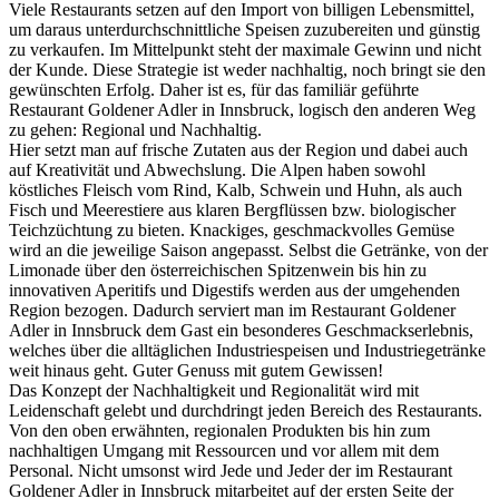
Viele Restaurants setzen auf den Import von billigen Lebensmittel,
um daraus unterdurchschnittliche Speisen zuzubereiten und günstig
zu verkaufen. Im Mittelpunkt steht der maximale Gewinn und nicht
der Kunde. Diese Strategie ist weder nachhaltig, noch bringt sie den
gewünschten Erfolg. Daher ist es, für das familiär geführte
Restaurant Goldener Adler in Innsbruck, logisch den anderen Weg
zu gehen: Regional und Nachhaltig.
Hier setzt man auf frische Zutaten aus der Region und dabei auch
auf Kreativität und Abwechslung. Die Alpen haben sowohl
köstliches Fleisch vom Rind, Kalb, Schwein und Huhn, als auch
Fisch und Meerestiere aus klaren Bergflüssen bzw. biologischer
Teichzüchtung zu bieten. Knackiges, geschmackvolles Gemüse
wird an die jeweilige Saison angepasst. Selbst die Getränke, von der
Limonade über den österreichischen Spitzenwein bis hin zu
innovativen Aperitifs und Digestifs werden aus der umgehenden
Region bezogen. Dadurch serviert man im Restaurant Goldener
Adler in Innsbruck dem Gast ein besonderes Geschmackserlebnis,
welches über die alltäglichen Industriespeisen und Industriegetränke
weit hinaus geht. Guter Genuss mit gutem Gewissen!
Das Konzept der Nachhaltigkeit und Regionalität wird mit
Leidenschaft gelebt und durchdringt jeden Bereich des Restaurants.
Von den oben erwähnten, regionalen Produkten bis hin zum
nachhaltigen Umgang mit Ressourcen und vor allem mit dem
Personal. Nicht umsonst wird Jede und Jeder der im Restaurant
Goldener Adler in Innsbruck mitarbeitet auf der ersten Seite der