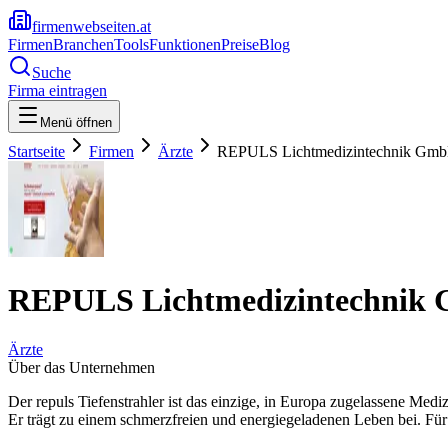
firmenwebseiten.at
Firmen
Branchen
Tools
Funktionen
Preise
Blog
Suche
Firma eintragen
Menü öffnen
Startseite
Firmen
Ärzte
REPULS Lichtmedizintechnik Gm
REPULS Lichtmedizintechnik
Ärzte
Über das Unternehmen
Der repuls Tiefenstrahler ist das einzige, in Europa zugelassene Med
Er trägt zu einem schmerzfreien und energiegeladenen Leben bei. Fü