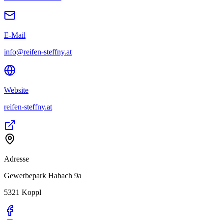
E-Mail
info@reifen-steffny.at
Website
reifen-steffny.at
Adresse
Gewerbepark Habach 9a
5321
Koppl