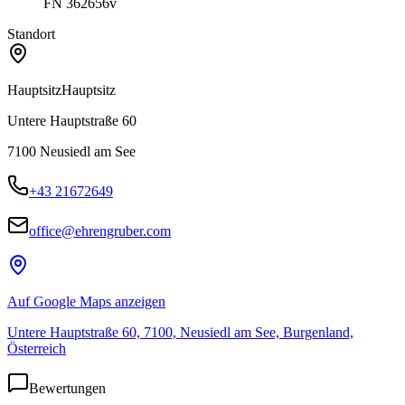
FN 362656v
Standort
Hauptsitz
Hauptsitz
Untere Hauptstraße 60
7100
Neusiedl am See
+43 21672649
office@ehrengruber.com
Auf Google Maps anzeigen
Untere Hauptstraße 60, 7100, Neusiedl am See, Burgenland,
Österreich
Bewertungen