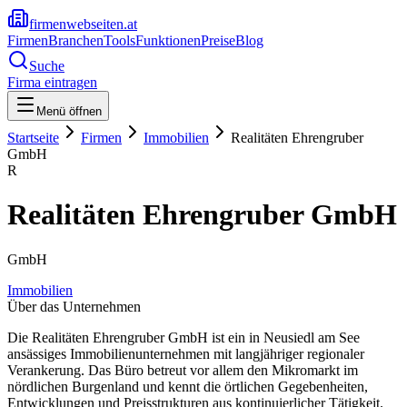
firmenwebseiten.at
Firmen
Branchen
Tools
Funktionen
Preise
Blog
Suche
Firma eintragen
Menü öffnen
Startseite
Firmen
Immobilien
Realitäten Ehrengruber
GmbH
R
Realitäten Ehrengruber GmbH
GmbH
Immobilien
Über das Unternehmen
Die Realitäten Ehrengruber GmbH ist ein in Neusiedl am See
ansässiges Immobilienunternehmen mit langjähriger regionaler
Verankerung. Das Büro betreut vor allem den Mikromarkt im
nördlichen Burgenland und kennt die örtlichen Gegebenheiten,
Entwicklungen und Preisstrukturen aus kontinuierlicher Tätigkeit.