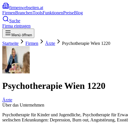
firmenwebseiten.at
Firmen
Branchen
Tools
Funktionen
Preise
Blog
Suche
Firma eintragen
Menü öffnen
Startseite
Firmen
Ärzte
Psychotherapie Wien 1220
Psychotherapie Wien 1220
Ärzte
Über das Unternehmen
Psychotherapie für Kinder und Jugendliche, Psychotherapie für Erwach
seelischen Erkrankungen: Depression, Burn out, Angststörung, Essst