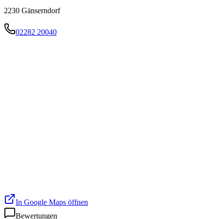
2230
Gänserndorf
02282 20040
In Google Maps öffnen
Bewertungen