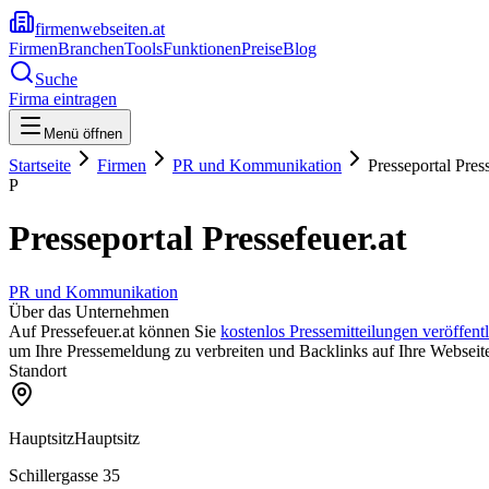
firmenwebseiten.at
Firmen
Branchen
Tools
Funktionen
Preise
Blog
Suche
Firma eintragen
Menü öffnen
Startseite
Firmen
PR und Kommunikation
Presseportal Press
P
Presseportal Pressefeuer.at
PR und Kommunikation
Über das Unternehmen
Auf Pressefeuer.at können Sie
kostenlos Pressemitteilungen veröffent
um Ihre Pressemeldung zu verbreiten und Backlinks auf Ihre Webseite
Standort
Hauptsitz
Hauptsitz
Schillergasse 35