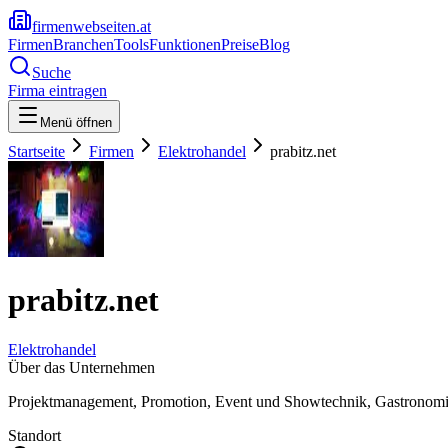
firmenwebseiten.at
Firmen
Branchen
Tools
Funktionen
Preise
Blog
Suche
Firma eintragen
Menü öffnen
Startseite
Firmen
Elektrohandel
prabitz.net
prabitz.net
Elektrohandel
Über das Unternehmen
Projektmanagement, Promotion, Event und Showtechnik, Gastronom
Standort