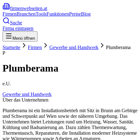
firmenwebseiten.at
Firmen
Branchen
Tools
Funktionen
Preise
Blog
Suche
Firma eintragen
Menü öffnen
Startseite
Firmen
Gewerbe und Handwerk
Plumberama
P
Plumberama
e.U.
Gewerbe und Handwerk
Über das Unternehmen
Plumberama ist ein Installationsbetrieb mit Sitz in Brunn am Gebirge
und Schwerpunkt auf Wien sowie der näheren Umgebung. Das
Unternehmen bietet Leistungen rund um Heizung, Wasser, Sanitär,
Kühlung und Badsanierung an. Dazu zählen Thermenwartung,
Thermentausch, Reparaturen, die Installation moderner Heizsysteme
wie Wärmepumpen sowie Arbeiten an Armaturen,