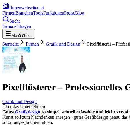
firmenwebseiten.at
Firmen
Branchen
Tools
Funktionen
Preise
Blog
Suche
Firma eintragen
Menü öffnen
Startseite
Firmen
Grafik und Design
Pixelflüsterer – Profes
Pixelflüsterer – Professionelles
Grafik und Design
Über das Unternehmen
Gutes
Grafikdesign
ist simpel, schnell erfassbar und leicht verstä
Kunst soll zum Nachdenken anregen - gutes Grafikdesign genau das Geg
sofort angesprochen fühlen.