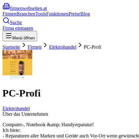
firmenwebseiten.at
Firmen
Branchen
Tools
Funktionen
Preise
Blog
Suche
Firma eintragen
Menü öffnen
Startseite
Firmen
Elektrohandel
PC-Profi
PC-Profi
Elektrohandel
Über das Unternehmen
Computer-, Notebook &amp; Handyreparatur!
Ich biete:
- Reparaturen aller Marken und Geräte auch Vor-Ort wenn gewünscht