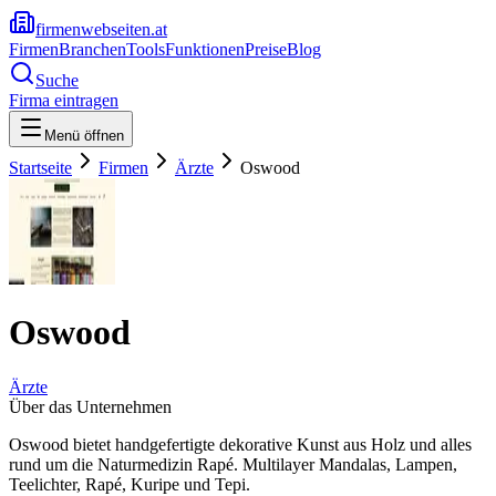
firmenwebseiten.at
Firmen
Branchen
Tools
Funktionen
Preise
Blog
Suche
Firma eintragen
Menü öffnen
Startseite
Firmen
Ärzte
Oswood
Oswood
Ärzte
Über das Unternehmen
Oswood bietet handgefertigte dekorative Kunst aus Holz und alles
rund um die Naturmedizin Rapé. Multilayer Mandalas, Lampen,
Teelichter, Rapé, Kuripe und Tepi.