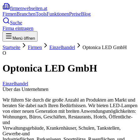
firmenwebseiten.at
Firmen
Branchen
Tools
Funktionen
Preise
Blog
Suche
Firma eintragen
Menü öffnen
Startseite
Firmen
Einzelhandel
Optonica LED GmbH
O
Optonica LED GmbH
Einzelhandel
Über das Unternehmen
Wir führen Sie durch die große Anzahl an Produkten am Markt und
beraten Sie dabei nach Ihren Bedürfnissen. Wir bieten LED-Lampen
von einer neuen Generation mit breiten Anwendungsmöglichkeiten:
Wohnungen, Büros, Geschäften, Restaurants, Hotels, Öffentliche-
und
Verwaltungsgebäude, Krankenhäuser, Schulen, Tankstellen,
Gewerbe-und
Industrieflächen, Parkanlagen, Sportplätze, Rasenflächen, und