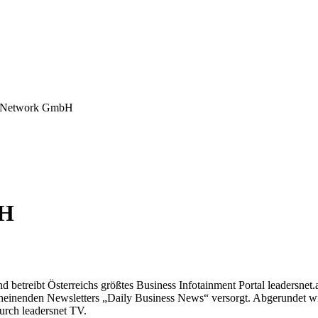
s Network GmbH
bH
etreibt Österreichs größtes Business Infotainment Portal leadersnet.at
cheinenden Newsletters „Daily Business News“ versorgt. Abgerundet wi
urch leadersnet TV.