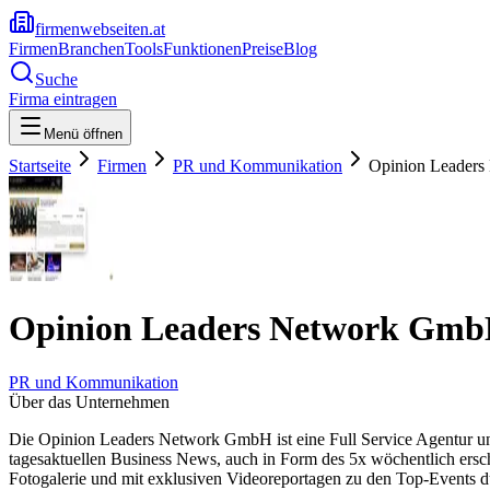
firmenwebseiten.at
Firmen
Branchen
Tools
Funktionen
Preise
Blog
Suche
Firma eintragen
Menü öffnen
Startseite
Firmen
PR und Kommunikation
Opinion Leader
Opinion Leaders Network Gm
PR und Kommunikation
Über das Unternehmen
Die Opinion Leaders Network GmbH ist eine Full Service Agentur und b
tages­aktuellen Business News, auch in Form des 5x wöchentlich ers
Fotogalerie und mit exklusiven Videoreportagen zu den Top-Events d