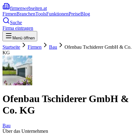
firmenwebseiten.at
Firmen
Branchen
Tools
Funktionen
Preise
Blog
Suche
Firma eintragen
Menü öffnen
Startseite
Firmen
Bau
Ofenbau Tschiderer GmbH & Co.
KG
Ofenbau Tschiderer GmbH &
Co. KG
Bau
Über das Unternehmen