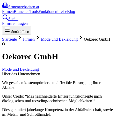
firmenwebseiten.at
Firmen
Branchen
Tools
Funktionen
Preise
Blog
Suche
Firma eintragen
Menü öffnen
Startseite
Firmen
Mode und Bekleidung
Oekorec GmbH
O
Oekorec GmbH
Mode und Bekleidung
Über das Unternehmen
Wir gestalten kostenoptimierte und flexible Entsorgung Ihrer
Abfälle!
Unser Credo: “Maßgeschneiderte Entsorgungskonzepte nach
ökologischen und recycling-technischen Möglichkeiten!”
Dies garantiert jahrelange Kompetenz in der Abfallwirtschaft, sowie
im Metall- und Schrotthandel.