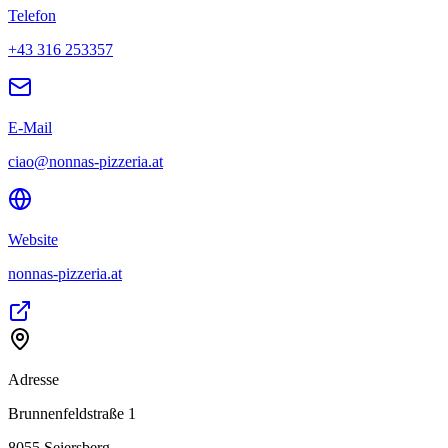
Telefon
+43 316 253357
E-Mail
ciao@nonnas-pizzeria.at
Website
nonnas-pizzeria.at
Adresse
Brunnenfeldstraße 1
8055
Seiersberg