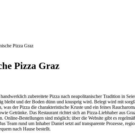
nische Pizza Graz
che Pizza Graz
 handwerklich zubereitete Pizza nach neapolitanischer Tradition in Sei
g bleibt und der Boden dünn und knusprig wird. Belegt wird mit sorgf
, was der Pizza die charakteristische Kruste und ein feines Raucharom
 sowie Getränke. Das Restaurant richtet sich an Pizza-Liebhaber aus Gr
legen. Online-Bestellungen sind möglich; über die Website gibt es rege
Das Team rund um Inhaber Daniel setzt auf transparente Prozesse, regi
equem nach Hause bestellt.