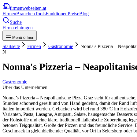
firmenwebseiten.at
Firmen
Branchen
Tools
Funktionen
Preise
Blog
Suche
Firma eintragen
Menü öffnen
Startseite
Firmen
Gastronomie
Nonna's Pizzeria – Neapolita
N
Nonna's Pizzeria – Neapolitanis
Gastronomie
Über das Unternehmen
Nonna’s Pizzeria – Neapolitanische Pizza Graz steht für authentische,
Stunden schonend gereift und von Hand gedehnt, damit der Rand lufti
Italien importiert werden. Gebacken wird bei rund 380°C im Holzofen
Varianten, Pasta, Lasagne, Antipasti, Salate, hausgemachte Desserts
der Rohstoffe und eine klare, traditionell italienische Zubereitung 
betonen Teigqualität, Größe der Pizzen und das freundliche Service. 
Geschmack in gleichbleibender Qualität, vor Ort in Seiersberg oder b