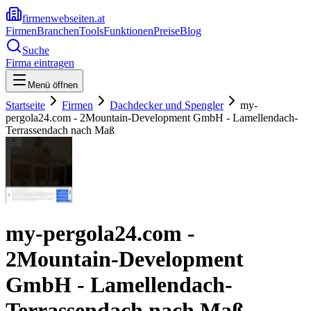
firmenwebseiten.at
Firmen
Branchen
Tools
Funktionen
Preise
Blog
Suche
Firma eintragen
Menü öffnen
Startseite
Firmen
Dachdecker und Spengler
my-
pergola24.com - 2Mountain-Development GmbH - Lamellendach-
Terrassendach nach Maß
my-pergola24.com -
2Mountain-Development
GmbH - Lamellendach-
Terrassendach nach Maß