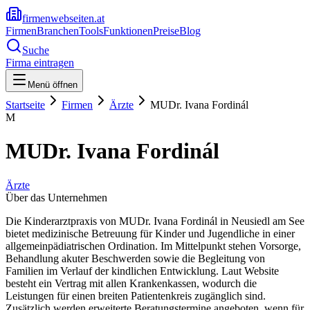
firmenwebseiten.at
Firmen
Branchen
Tools
Funktionen
Preise
Blog
Suche
Firma eintragen
Menü öffnen
Startseite
Firmen
Ärzte
MUDr. Ivana Fordinál
M
MUDr. Ivana Fordinál
Ärzte
Über das Unternehmen
Die Kinderarztpraxis von MUDr. Ivana Fordinál in Neusiedl am See
bietet medizinische Betreuung für Kinder und Jugendliche in einer
allgemeinpädiatrischen Ordination. Im Mittelpunkt stehen Vorsorge,
Behandlung akuter Beschwerden sowie die Begleitung von
Familien im Verlauf der kindlichen Entwicklung. Laut Website
besteht ein Vertrag mit allen Krankenkassen, wodurch die
Leistungen für einen breiten Patientenkreis zugänglich sind.
Zusätzlich werden erweiterte Beratungstermine angeboten, wenn für