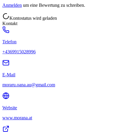
Anmelden
um eine Bewertung zu schreiben.
Kontostatus wird geladen
Kontakt
Telefon
+4369915028996
E-Mail
moraru.oana.au@gmail.com
Website
www.morana.at