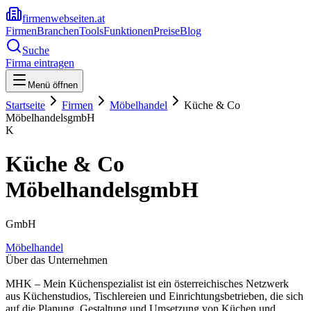
firmenwebseiten.at
Firmen
Branchen
Tools
Funktionen
Preise
Blog
Suche
Firma eintragen
Menü öffnen
Startseite
Firmen
Möbelhandel
Küche & Co
MöbelhandelsgmbH
K
Küche & Co
MöbelhandelsgmbH
GmbH
Möbelhandel
Über das Unternehmen
MHK – Mein Küchenspezialist ist ein österreichisches Netzwerk
aus Küchenstudios, Tischlereien und Einrichtungsbetrieben, die sich
auf die Planung, Gestaltung und Umsetzung von Küchen und