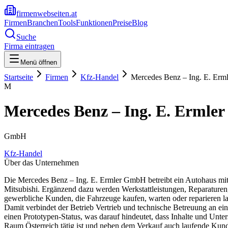
firmenwebseiten.at
Firmen
Branchen
Tools
Funktionen
Preise
Blog
Suche
Firma eintragen
Menü öffnen
Startseite
Firmen
Kfz-Handel
Mercedes Benz – Ing. E. Er
M
Mercedes Benz – Ing. E. Erml
GmbH
Kfz-Handel
Über das Unternehmen
Die Mercedes Benz – Ing. E. Ermler GmbH betreibt ein Autohaus m
Mitsubishi. Ergänzend dazu werden Werkstattleistungen, Reparature
gewerbliche Kunden, die Fahrzeuge kaufen, warten oder reparieren l
Damit verbindet der Betrieb Vertrieb und technische Betreuung an ein
einen Prototypen-Status, was darauf hindeutet, dass Inhalte und Unte
Raum Österreich tätig ist und neben dem Verkauf auch laufende Kund