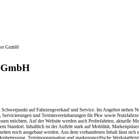
mler GmbH
er GmbH
it Schwerpunkt auf Fahrzeugverkauf und Service. Im Angebot stehe
n, Servicierungen und Terminvereinbarungen für Pkw sowie Nutzfahrze
assen möchten. Auf der Website werden auch Probefahrten, aktuelle Mo
em Standort. Inhaltlich ist der Auftritt stark auf Mobilität, Markenprä
rseiten noch ausgebaut werden. Aus dem vorhandenen Inhalt lässt sich ei
enbetreuung, Terminorganisation und markenspezifische Werkstattleist