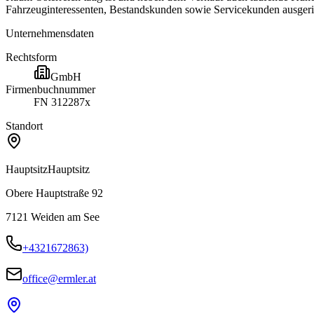
Fahrzeuginteressenten, Bestandskunden sowie Servicekunden ausgeri
Unternehmensdaten
Rechtsform
GmbH
Firmenbuchnummer
FN 312287x
Standort
Hauptsitz
Hauptsitz
Obere Hauptstraße 92
7121
Weiden am See
+4321672863)
office@ermler.at