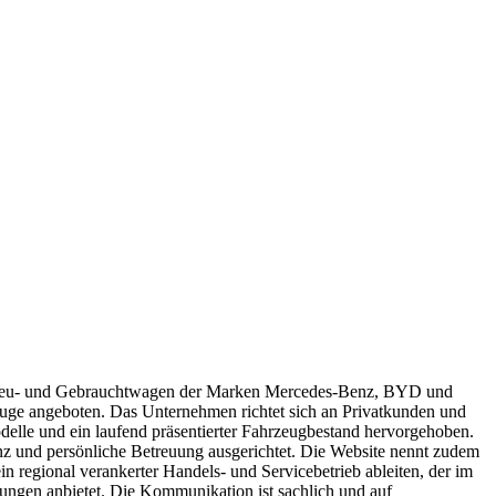
n Neu- und Gebrauchtwagen der Marken Mercedes-Benz, BYD und
uge angeboten. Das Unternehmen richtet sich an Privatkunden und
delle und ein laufend präsentierter Fahrzeugbestand hervorgehoben.
senz und persönliche Betreuung ausgerichtet. Die Website nennt zudem
n regional verankerter Handels- und Servicebetrieb ableiten, der im
ungen anbietet. Die Kommunikation ist sachlich und auf