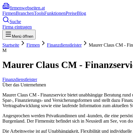
firmenwebseiten.at
Firmen
Branchen
Tools
Funktionen
Preise
Blog
Suche
Firma eintragen
Menü öffnen
Startseite
Firmen
Finanzdienstleister
Maurer Claus CM - Fin
M
Maurer Claus CM - Finanzservi
Finanzdienstleister
Über das Unternehmen
Maurer Claus CM - Finanzservice bietet unabhängige Beratung rund
Spar-, Finanzierungs- und Versicherungsformen und stellt dazu Fina
Vertragsabwicklung sowie eine laufende Information zum aktuellen S
Angesprochen werden Privatkundinnen und -kunden, die eine persönli
Burgenland. Der Firmensitz befindet sich in Neusiedl am See, von do
Die Arbeitsweise ist auf Unabhängigkeit, Flexibilität und individuel