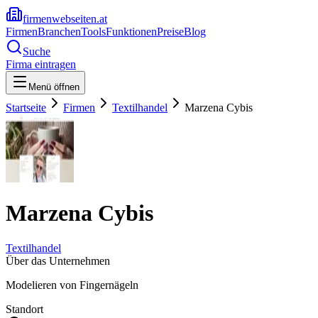
firmenwebseiten.at
Firmen
Branchen
Tools
Funktionen
Preise
Blog
Suche
Firma eintragen
Menü öffnen
Startseite
Firmen
Textilhandel
Marzena Cybis
Marzena Cybis
Textilhandel
Über das Unternehmen
Modelieren von Fingernägeln
Standort