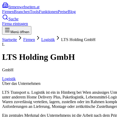
firmenwebseiten.at
Firmen
Branchen
Tools
Funktionen
Preise
Blog
Suche
Firma eintragen
Menü öffnen
Startseite
Firmen
Logistik
LTS Holding GmbH
L
LTS Holding GmbH
GmbH
Logistik
Über das Unternehmen
LTS Transport u. Logistik ist ein in Himberg bei Wien ansässiges U
unter anderem Home Delivery Plus, Paketlogistik, Lebensmittel-Logis
Waren zuverlässig verteilen, lagern, zustellen oder im Rahmen komple
Anforderungen an Lieferung, Montage oder zeitkritische Zustellunge
Ein zentrales Merkmal des Unternehmens ist die Arbeit nach dem Prinzi