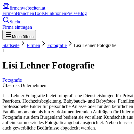
firmenwebseiten.at
Firmen
Branchen
Tools
Funktionen
Preise
Blog
Suche
Firma eintragen
Menü öffnen
Startseite
Firmen
Fotografie
Lisi Lehner Fotografie
L
Lisi Lehner Fotografie
Fotografie
Über das Unternehmen
Lisi Lehner Fotografie bietet fotografische Dienstleistungen für P
Paarfotos, Hochzeitsbegleitung, Babybauch- und Babyfotos, Familie
professionelle Bilder für persönliche Anlässe oder für den berufliche
Familienmomente bis hin zu dokumentierenden Aufträgen für Unternehm
Fotografin aus dem Burgenland bedient sie vor allem Kundschaft aus
auf ein kommerzielles Fotografieangebot ausgerichtet. Neben klassi
auch gewerbliche Bedürfnisse abgedeckt werden.