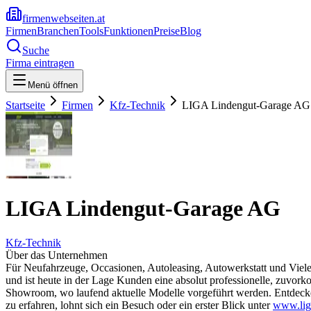
firmenwebseiten.at
Firmen
Branchen
Tools
Funktionen
Preise
Blog
Suche
Firma eintragen
Menü öffnen
Startseite
Firmen
Kfz-Technik
LIGA Lindengut-Garage AG
LIGA Lindengut-Garage AG
Kfz-Technik
Über das Unternehmen
Für Neufahrzeuge, Occasionen, Autoleasing, Autowerkstatt und Viel
und ist heute in der Lage Kunden eine absolut professionelle, zuv
Showroom, wo laufend aktuelle Modelle vorgeführt werden. Entde
zu erfahren, lohnt sich ein Besuch oder ein erster Blick unter
www.lig