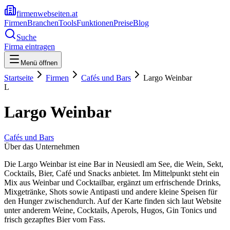
firmenwebseiten.at
Firmen
Branchen
Tools
Funktionen
Preise
Blog
Suche
Firma eintragen
Menü öffnen
Startseite
Firmen
Cafés und Bars
Largo Weinbar
L
Largo Weinbar
Cafés und Bars
Über das Unternehmen
Die Largo Weinbar ist eine Bar in Neusiedl am See, die Wein, Sekt,
Cocktails, Bier, Café und Snacks anbietet. Im Mittelpunkt steht ein
Mix aus Weinbar und Cocktailbar, ergänzt um erfrischende Drinks,
Mixgetränke, Shots sowie Antipasti und andere kleine Speisen für
den Hunger zwischendurch. Auf der Karte finden sich laut Website
unter anderem Weine, Cocktails, Aperols, Hugos, Gin Tonics und
frisch gezapftes Bier vom Fass.