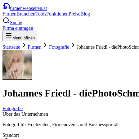
firmenwebseiten.at
Firmen
Branchen
Tools
Funktionen
Preise
Blog
Suche
Firma eintragen
Menü öffnen
Startseite
Firmen
Fotografie
Johannes Friedl - diePhotoSch
Johannes Friedl - diePhotoSch
Fotografie
Über das Unternehmen
Fotograf für Hochzeiten, Firmenevents und Businessporträts
Standort