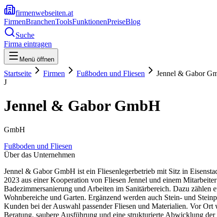
firmenwebseiten.at
Firmen
Branchen
Tools
Funktionen
Preise
Blog
Suche
Firma eintragen
Menü öffnen
Startseite
Firmen
Fußboden und Fliesen
Jennel & Gabor G
J
Jennel & Gabor GmbH
GmbH
Fußboden und Fliesen
Über das Unternehmen
Jennel & Gabor GmbH ist ein Fliesenlegerbetrieb mit Sitz in Eisenst
2023 aus einer Kooperation von Fliesen Jennel und einem Mitarbeite
Badezimmersanierung und Arbeiten im Sanitärbereich. Dazu zählen 
Wohnbereiche und Garten. Ergänzend werden auch Stein- und Steinpla
Kunden bei der Auswahl passender Fliesen und Materialien. Vor Ort 
Beratung, saubere Ausführung und eine strukturierte Abwicklung der 