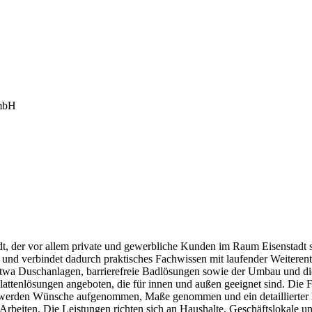
mbH
adt, der vor allem private und gewerbliche Kunden im Raum Eisenstadt
r und verbindet dadurch praktisches Fachwissen mit laufender Weitere
etwa Duschanlagen, barrierefreie Badlösungen sowie der Umbau und 
ttenlösungen angeboten, die für innen und außen geeignet sind. Die F
werden Wünsche aufgenommen, Maße genommen und ein detaillierter Kos
Arbeiten. Die Leistungen richten sich an Haushalte, Geschäftslokale u