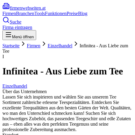
firmenwebseiten.at
Firmen
Branchen
Tools
Funktionen
Preise
Blog
Suche
Firma eintragen
Menü öffnen
Startseite
Firmen
Einzelhandel
Infinitea - Aus Liebe zum
Tee
I
Infinitea - Aus Liebe zum Tee
Einzelhandel
Über das Unternehmen
Lassen Sie sich inspirieren und wählen Sie aus unserem Tee
Sortiment zahlreiche erlesene Teespezialitäten. Entdecken Sie
exzellente Teequalitäten aus den besten Gärten der Welt. Qualitäten,
wo man den Unterschied schmecken kann! Suchen Sie sich
hochwertiges Zubehör, das passenden Teegeschirr und edle Zutaten
aus – eben alles was den perfekten Teegenuss und seine
professionelle Zubereitung ausmachen.
Standort