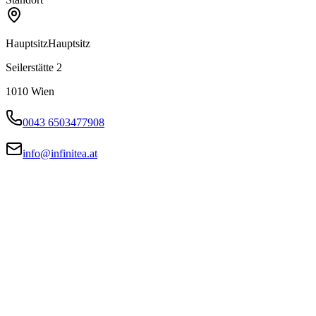
Hauptsitz
Hauptsitz
Seilerstätte 2
1010
Wien
0043 6503477908
info@infinitea.at