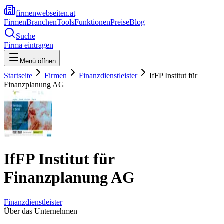
firmenwebseiten.at
Firmen
Branchen
Tools
Funktionen
Preise
Blog
Suche
Firma eintragen
Menü öffnen
Startseite
Firmen
Finanzdienstleister
IfFP Institut für
Finanzplanung AG
IfFP Institut für
Finanzplanung AG
Finanzdienstleister
Über das Unternehmen