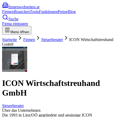
firmenwebseiten.at
Firmen
Branchen
Tools
Funktionen
Preise
Blog
Suche
Firma eintragen
Menü öffnen
Startseite
Firmen
Steuerberater
ICON Wirtschaftstreuhand
GmbH
ICON Wirtschaftstreuhand
GmbH
Steuerberater
Über das Unternehmen
Die 1993 in Linz/OÖ gegründete und ansässige ICON