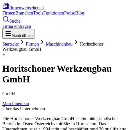
firmenwebseiten.at
Firmen
Branchen
Tools
Funktionen
Preise
Blog
Suche
Firma eintragen
Menü öffnen
Startseite
Firmen
Maschinenbau
Horitschoner
Werkzeugbau GmbH
H
Horitschoner Werkzeugbau
GmbH
GmbH
Maschinenbau
Über das Unternehmen
Die Horitschoner Werkzeugbau GmbH ist ein mittelständischer
Betrieb im Osten Österreichs mit Sitz in Horitschon. Das
Unternehmen ist seit 1994 tätig und beschäftigt rund 30 qualifizierte