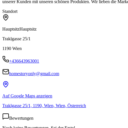
unserer Kunden mit unseren schönen Produkten. Wir lieben die Marken,
Standort
Hauptsitz
Hauptsitz
Traklgasse 25/1
1190
Wien
+436643963001
homestoryonly@gmail.com
Auf Google Maps anzeigen
Traklgasse 25/1, 1190, Wien, Wien, Österreich
Bewertungen
Noch keine Bewertungen. Sei der Erste!