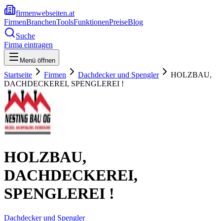
firmenwebseiten.at
Firmen
Branchen
Tools
Funktionen
Preise
Blog
Suche
Firma eintragen
Menü öffnen
Startseite
Firmen
Dachdecker und Spengler
HOLZBAU,
DACHDECKEREI, SPENGLEREI !
HOLZBAU,
DACHDECKEREI,
SPENGLEREI !
Dachdecker und Spengler