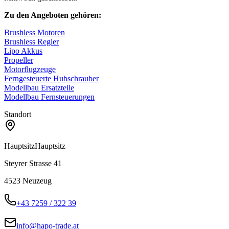
Zu den Angeboten gehören:
Brushless Motoren
Brushless Regler
Lipo Akkus
Propeller
Motorflugzeuge
Ferngesteuerte Hubschrauber
Modellbau Ersatzteile
Modellbau Fernsteuerungen
Standort
Hauptsitz
Hauptsitz
Steyrer Strasse 41
4523
Neuzeug
+43 7259 / 322 39
info@hapo-trade.at