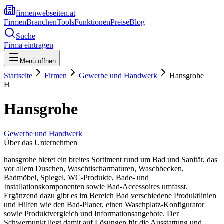
firmenwebseiten.at
Firmen
Branchen
Tools
Funktionen
Preise
Blog
Suche
Firma eintragen
Menü öffnen
Startseite
Firmen
Gewerbe und Handwerk
Hansgrohe
H
Hansgrohe
Gewerbe und Handwerk
Über das Unternehmen
hansgrohe bietet ein breites Sortiment rund um Bad und Sanitär, das
vor allem Duschen, Waschtischarmaturen, Waschbecken,
Badmöbel, Spiegel, WC-Produkte, Bade- und
Installationskomponenten sowie Bad-Accessoires umfasst.
Ergänzend dazu gibt es im Bereich Bad verschiedene Produktlinien
und Hilfen wie den Bad-Planer, einen Waschplatz-Konfigurator
sowie Produktvergleich und Informationsangebote. Der
Schwerpunkt liegt damit auf Lösungen für die Ausstattung und